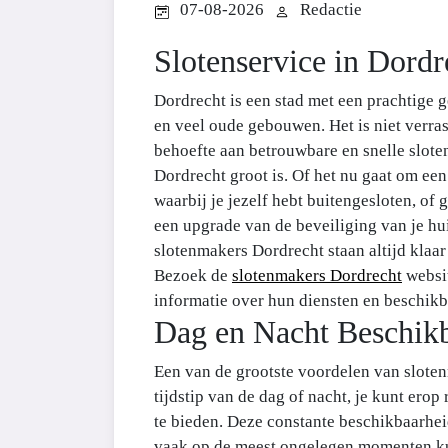
07-08-2026
Redactie
Slotenservice in Dordr
Dordrecht is een stad met een prachtige 
en veel oude gebouwen. Het is niet verra
behoefte aan betrouwbare en snelle slote
Dordrecht groot is. Of het nu gaat om een
waarbij je jezelf hebt buitengesloten, o
een upgrade van de beveiliging van je hui
slotenmakers Dordrecht staan altijd klaar
Bezoek de
slotenmakers Dordrecht
websi
informatie over hun diensten en beschikb
Dag en Nacht Beschik
Een van de grootste voordelen van slote
tijdstip van de dag of nacht, je kunt erop
te bieden. Deze constante beschikbaarhei
vaak op de meest ongelegen momenten kun