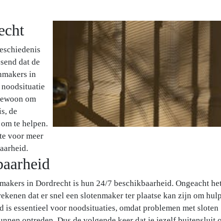
echt
geschiedenis
ssend dat de
nmakers in
 noodsituatie
f gewoon om
s, de
 om te helpen.
te voor meer
aarheid.
baarheid
nmakers in Dordrecht is hun 24/7 beschikbaarheid. Ongeacht he
 rekenen dat er snel een slotenmaker ter plaatse kan zijn om hul
d is essentieel voor noodsituaties, omdat problemen met sloten
nen optreden. Dus de volgende keer dat je jezelf buitensluit 