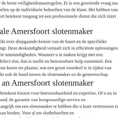
r de beste veiligheidsmaatregelen. Er is een groeiende vraag na
pelen op de individuele behoeften van de klant. Het hebben van
t betekent toegang tot een professionele dienst die zich inzet
ale Amersfoort slotenmaker
ikt over diepgaande kennis van de buurt en de specifieke
ngt. Deze deskundigheid vertaalt zich in efficiënte oplossingen
ale omstandigheden. Wanneer u te maken krijgt met een
efect slot, dan is snelle en betrouwbare hulp essentieel. Een
te keren ter plaatse, wat een groot voordeel is in tijden van
erkt ook de band tussen de slotenmaker en de gemeenschap.
h an Amersfoort slotenmaker
betekent kiezen voor betrouwbaarheid en expertise. Of u nu in
rand, de garantie van hoogwaardige service en
elangrijk om een slotenmaker te hebben die u kunt vertrouwen e
 kan bieden. Voor al uw slotbehoeften en