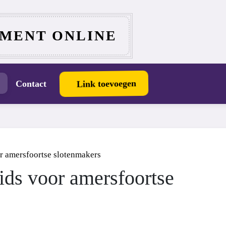
MENT ONLINE
Link toevoegen
Contact
or amersfoortse slotenmakers
gids voor amersfoortse